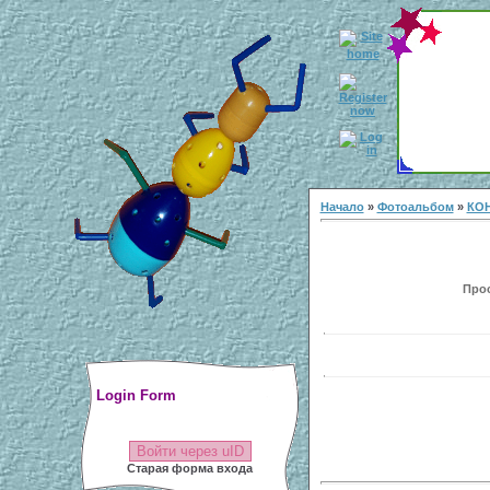
Начало
»
Фотоальбом
»
КОН
Прос
Login Form
Войти через uID
Старая форма входа