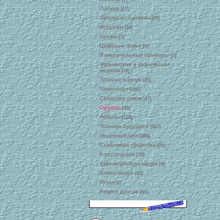
Посуда
[17]
Продукты питания
[10]
Игрушки
[24]
Буквы
[7]
Цифры и знаки
[5]
Измерительные приборы
[3]
Физические и химические
модели
[10]
Техника в доме
[25]
Транспорт
[106]
Средства связи
[47]
Оружие
[33]
Роботы
[128]
Техника будущего
[267]
Инопланетяне
[406]
Сказочные существа
[29]
Конструкции
[79]
Карнавальные маски
[8]
Композиции
[22]
Игры
[4]
Разное другое
[50]