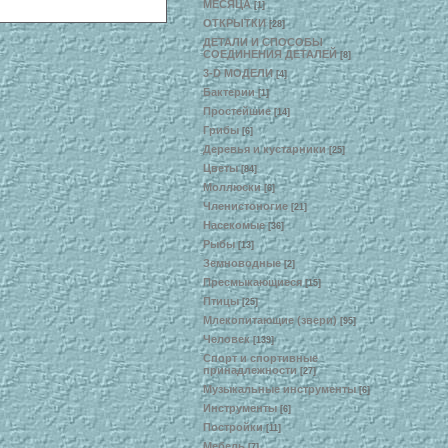
МЕСЯЦА
[1]
ОТКРЫТКИ
[28]
ДЕТАЛИ И СПОСОБЫ
СОЕДИНЕНИЯ ДЕТАЛЕЙ
[8]
3-D МОДЕЛИ
[4]
Бактерии
[1]
Простейшие
[14]
Грибы
[6]
Деревья и кустарники
[25]
Цветы
[84]
Моллюски
[6]
Членистоногие
[21]
Насекомые
[36]
Рыбы
[13]
Земноводные
[2]
Пресмыкающиеся
[15]
Птицы
[25]
Млекопитающие (звери)
[95]
Человек
[139]
Спорт и спортивные
принадлежности
[27]
Музыкальные инструменты
[6]
Инструменты
[6]
Постройки
[11]
Мебель
[7]