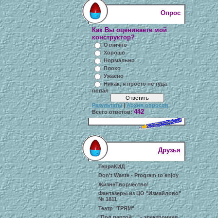
Опрос
Как Вы оцениваете мой
конструктор?
Отлично
Хорошо
Нормально
Плохо
Ужасно
Никак, я просто не туда
попал
Результаты
|
Архив опросов
442
Всего ответов:
Друзья
ТерраКИД
Don't Waste - Program to enjoy
ЖизнеТворчество!
Фантазеры из ЦО "Измайлово"
№ 1811
Театр "ТРЯМ"
"Под партой..." - электронная