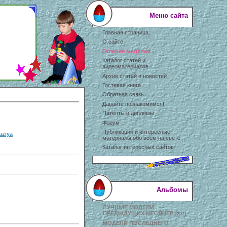
Меню сайта
Главная страница
О сайте
Галерея моделей
Каталог статей и
видеоматериалов
Архив статей и новостей
Гостевая книга
Обратная связь
Давайте познакомимся!
Патенты и дипломы
Форум
Публикации и интересные
aziya
материалы обо всем на свете
Каталог интересных сайтов
Альбомы
ЛУЧШИЕ МОДЕЛИ
ПРЕДЫДУЩИХ МЕСЯЦЕВ
[207]
МОДЕЛИ ПОСЛЕДНЕГО