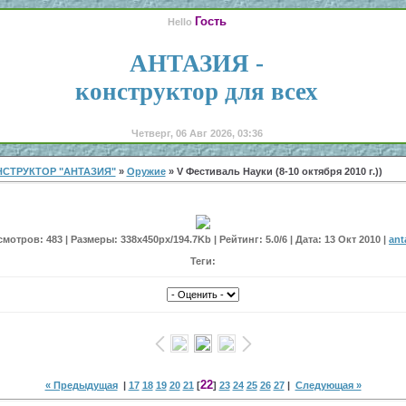
Гость
Hello
АНТАЗИЯ -
конструктор для всех
Четверг, 06 Авг 2026, 03:36
СТРУКТОР "АНТАЗИЯ"
»
Оружие
» V Фестиваль Науки (8-10 октября 2010 г.))
мотров: 483 | Размеры: 338x450px/194.7Kb | Рейтинг: 5.0/6 | Дата: 13 Окт 2010 |
ant
Теги:
22
« Предыдущая
|
17
18
19
20
21
[
]
23
24
25
26
27
|
Следующая »