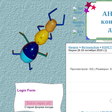
АН
кон
д
Четвер
Начало
»
Фотоальбом
»
КОНСТ
Науки (8-10 октября 2010 г.))
Просмотров: 431 | Размеры: 338
Login Form
Войти через uID
Старая форма входа