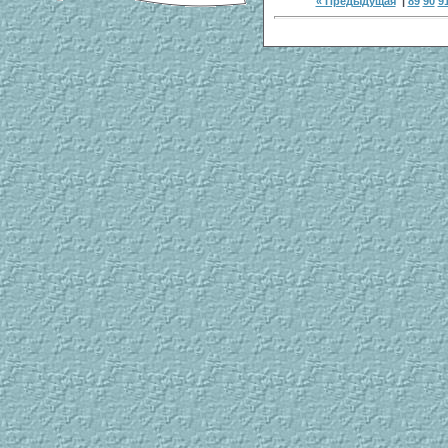
« Предыдущая
|
89
90
9