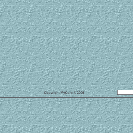
Copyright MyCorp © 2006