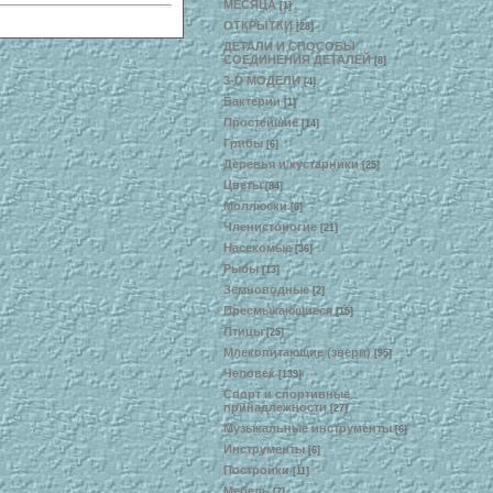
МЕСЯЦА
[1]
ОТКРЫТКИ
[28]
ДЕТАЛИ И СПОСОБЫ
СОЕДИНЕНИЯ ДЕТАЛЕЙ
[8]
3-D МОДЕЛИ
[4]
Бактерии
[1]
Простейшие
[14]
Грибы
[6]
Деревья и кустарники
[25]
Цветы
[84]
Моллюски
[6]
Членистоногие
[21]
Насекомые
[36]
Рыбы
[13]
Земноводные
[2]
Пресмыкающиеся
[15]
Птицы
[25]
Млекопитающие (звери)
[95]
Человек
[139]
Спорт и спортивные
принадлежности
[27]
Музыкальные инструменты
[6]
Инструменты
[6]
Постройки
[11]
Мебель
[7]