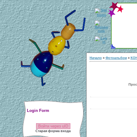
Начало
»
Фотоальбом
»
КОН
Просм
Login Form
Войти через uID
Старая форма входа