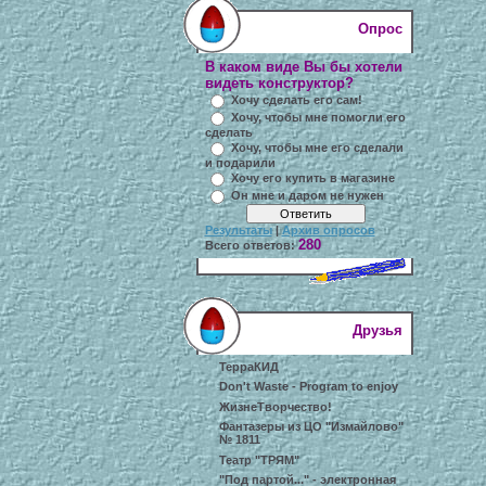
Опрос
В каком виде Вы бы хотели
видеть конструктор?
Хочу сделать его сам!
Хочу, чтобы мне помогли его
сделать
Хочу, чтобы мне его сделали
и подарили
Хочу его купить в магазине
Он мне и даром не нужен
Результаты
|
Архив опросов
280
Всего ответов:
Друзья
ТерраКИД
Don't Waste - Program to enjoy
ЖизнеТворчество!
Фантазеры из ЦО "Измайлово"
№ 1811
Театр "ТРЯМ"
"Под партой..." - электронная