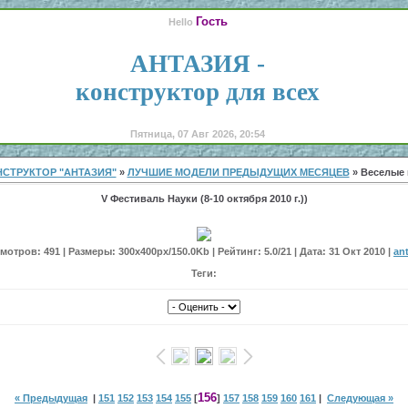
Гость
Hello
АНТАЗИЯ -
конструктор для всех
Пятница, 07 Авг 2026, 20:54
СТРУКТОР "АНТАЗИЯ"
»
ЛУЧШИЕ МОДЕЛИ ПРЕДЫДУЩИХ МЕСЯЦЕВ
» Веселые
V Фестиваль Науки (8-10 октября 2010 г.))
отров: 491 | Размеры: 300x400px/150.0Kb | Рейтинг: 5.0/21 | Дата: 31 Окт 2010 |
an
Теги:
156
« Предыдущая
|
151
152
153
154
155
[
]
157
158
159
160
161
|
Следующая »