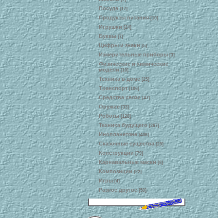
Посуда
[17]
Продукты питания
[10]
Игрушки
[24]
Буквы
[7]
Цифры и знаки
[5]
Измерительные приборы
[3]
Физические и химические
модели
[10]
Техника в доме
[25]
Транспорт
[106]
Средства связи
[47]
Оружие
[33]
Роботы
[128]
Техника будущего
[267]
Инопланетяне
[406]
Сказочные существа
[29]
Конструкции
[79]
Карнавальные маски
[8]
Композиции
[22]
Игры
[4]
Разное другое
[50]