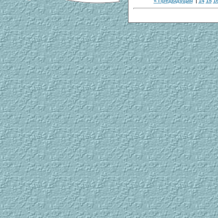
« Предыдущая
|
14
15
1