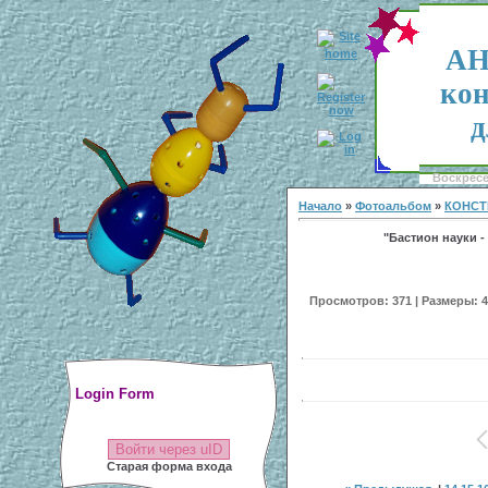
АН
кон
д
Воскресен
Начало
»
Фотоальбом
»
КОНСТ
"Бастион науки - 
Просмотров: 371 | Размеры: 40
Login Form
Войти через uID
Старая форма входа