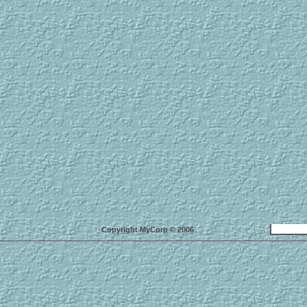
Copyright MyCorp © 2006