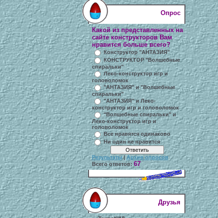
Опрос
Какой из представленных на
сайте конструкторов Вам
нравится больше всего?
Конструктор "АНТАЗИЯ"
КОНСТРУКТОР "Волшебные
спиральки"
Леко-конструктор игр и
головоломок
"АНТАЗИЯ" и "Волшебные
спиральки"
"АНТАЗИЯ" и Леко-
конструктор игр и головоломок
"Волшебные спиральки" и
Леко-конструктор игр и
головоломок
Все нравятся одинаково
Ни один не нравится
Результаты
|
Архив опросов
67
Всего ответов:
Друзья