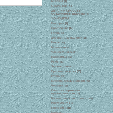
МЕСЯЦА
[1]
ОТКРЫТКИ
[28]
ДЕТАЛИ И СПОСОБЫ
СОЕДИНЕНИЯ ДЕТАЛЕЙ
[8]
3-D МОДЕЛИ
[4]
Бактерии
[1]
Простейшие
[14]
Грибы
[6]
Деревья и кустарники
[25]
Цветы
[84]
Моллюски
[6]
Членистоногие
[21]
Насекомые
[36]
Рыбы
[13]
Земноводные
[2]
Пресмыкающиеся
[15]
Птицы
[25]
Млекопитающие (звери)
[95]
Человек
[139]
Спорт и спортивные
принадлежности
[27]
Музыкальные инструменты
[6]
Инструменты
[6]
Постройки
[11]
Мебель
[7]