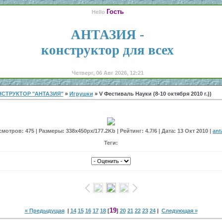
Гость
Hello
АНТАЗИЯ -
конструктор для всех
Четверг, 06 Авг 2026, 12:21
СТРУКТОР "АНТАЗИЯ"
»
Игрушки
» V Фестиваль Науки (8-10 октября 2010 г.))
мотров: 475 | Размеры: 338x450px/177.2Kb | Рейтинг: 4.7/6 | Дата: 13 Окт 2010 |
ant
Теги:
19
« Предыдущая
|
14
15
16
17
18
[
]
20
21
22
23
24
|
Следующая »