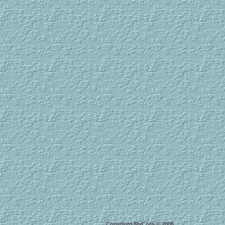
Copyright MyCorp © 2006