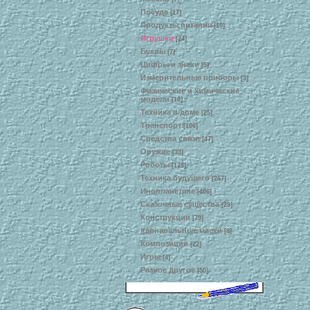
Посуда
[17]
Продукты питания
[10]
Игрушки
[24]
Буквы
[7]
Цифры и знаки
[5]
Измерительные приборы
[3]
Физические и химические
модели
[10]
Техника в доме
[25]
Транспорт
[106]
Средства связи
[47]
Оружие
[33]
Роботы
[128]
Техника будущего
[267]
Инопланетяне
[406]
Сказочные существа
[29]
Конструкции
[79]
Карнавальные маски
[8]
Композиции
[22]
Игры
[4]
Разное другое
[50]