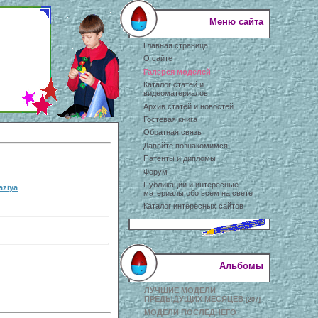
Меню сайта
Главная страница
О сайте
Галерея моделей
Каталог статей и
видеоматериалов
Архив статей и новостей
Гостевая книга
Обратная связь
Давайте познакомимся!
Патенты и дипломы
Форум
Публикации и интересные
aziya
материалы обо всем на свете
Каталог интересных сайтов
Альбомы
ЛУЧШИЕ МОДЕЛИ
ПРЕДЫДУЩИХ МЕСЯЦЕВ
[207]
МОДЕЛИ ПОСЛЕДНЕГО