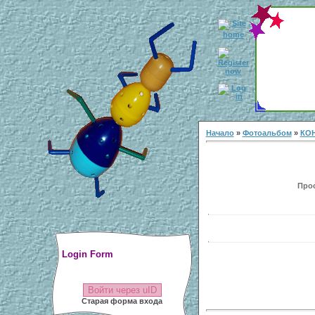
Начало
»
Фотоальбом
»
КОН
Прос
Login Form
Войти через uID
Старая форма входа