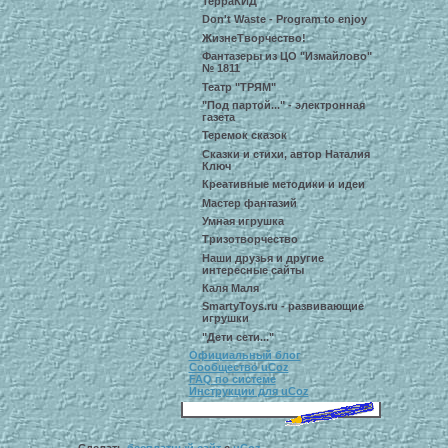
ТерраКИД
Don't Waste - Program to enjoy
ЖизнеТворчество!
Фантазеры из ЦО "Измайлово"
№ 1811
Театр "ТРЯМ"
"Под партой..." - электронная
газета
Теремок сказок
Сказки и стихи, автор Наталия
Ключ
Креативные методики и идеи
Мастер фантазий
Умная игрушка
Тризотворчество
Наши друзья и другие
интересные сайты
Каля Маля
SmartyToys.ru - развивающие
игрушки
"Дети сети..."
Официальный блог
Сообщество uCoz
FAQ по системе
Инструкции для uCoz