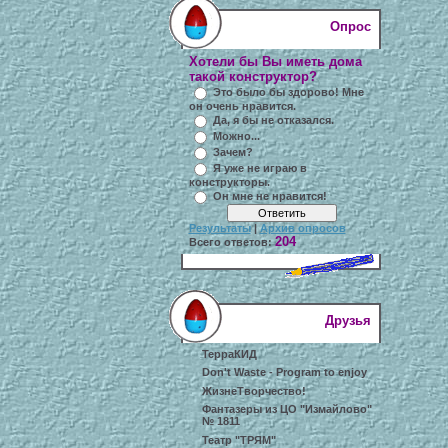
Опрос
Хотели бы Вы иметь дома
такой конструктор?
Это было бы здорово! Мне
он очень нравится.
Да, я бы не отказался.
Можно...
Зачем?
Я уже не играю в
конструкторы.
Он мне не нравится!
Результаты
|
Архив опросов
204
Всего ответов:
Друзья
ТерраКИД
Don't Waste - Program to enjoy
ЖизнеТворчество!
Фантазеры из ЦО "Измайлово"
№ 1811
Театр "ТРЯМ"