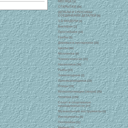
МЕСЯЦА
[1]
ОТКРЫТКИ
[28]
ДЕТАЛИ И СПОСОБЫ
СОЕДИНЕНИЯ ДЕТАЛЕЙ
[8]
3-D МОДЕЛИ
[4]
Бактерии
[1]
Простейшие
[14]
Грибы
[6]
Деревья и кустарники
[25]
Цветы
[84]
Моллюски
[6]
Членистоногие
[21]
Насекомые
[36]
Рыбы
[13]
Земноводные
[2]
Пресмыкающиеся
[15]
Птицы
[25]
Млекопитающие (звери)
[95]
Человек
[139]
Спорт и спортивные
принадлежности
[27]
Музыкальные инструменты
[6]
Инструменты
[6]
Постройки
[11]
Мебель
[7]