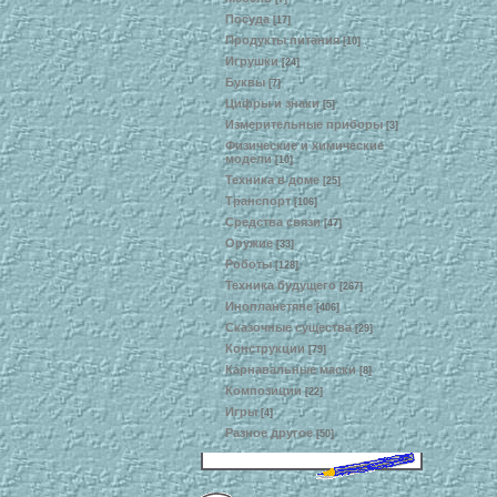
Посуда
[17]
Продукты питания
[10]
Игрушки
[24]
Буквы
[7]
Цифры и знаки
[5]
Измерительные приборы
[3]
Физические и химические
модели
[10]
Техника в доме
[25]
Транспорт
[106]
Средства связи
[47]
Оружие
[33]
Роботы
[128]
Техника будущего
[267]
Инопланетяне
[406]
Сказочные существа
[29]
Конструкции
[79]
Карнавальные маски
[8]
Композиции
[22]
Игры
[4]
Разное другое
[50]