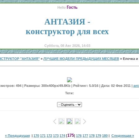
Гость
Hello
АНТАЗИЯ -
конструктор для всех
Суббота, 08 Авг 2026, 14:03
СТРУКТОР "АНТАЗИЯ"
»
ЛУЧШИЕ МОДЕЛИ ПРЕДЫДУЩИХ МЕСЯЦЕВ
» Елочка и
мотров: 494 | Размеры: 300x400px/49.8Kb | Рейтинг: 5.0/16 | Дата: 02 Фев 2011 |
ant
Теги:
175
« Предыдущая
|
170
171
172
173
174
[
]
176
177
178
179
180
|
Следующая »