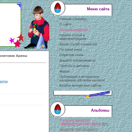
Меню сайта
Главная страница
О сайте
Галерея моделей
Каталог статей и
видеоматериалов
Архив статей и новостей
Гостевая книга
Обратная связь
 снеговик Арины
Давайте познакомимся!
Патенты и дипломы
Форум
Публикации и интересные
материалы обо всем на свете
aziya
Каталог интересных сайтов
Альбомы
ЛУЧШИЕ МОДЕЛИ
ПРЕДЫДУЩИХ МЕСЯЦЕВ
[207]
МОДЕЛИ ПОСЛЕДНЕГО