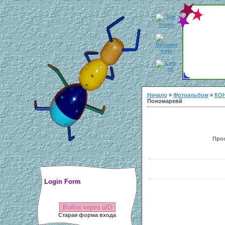
Начало
»
Фотоальбом
»
КОН
Пономаревй
Прос
Login Form
Войти через uID
Старая форма входа