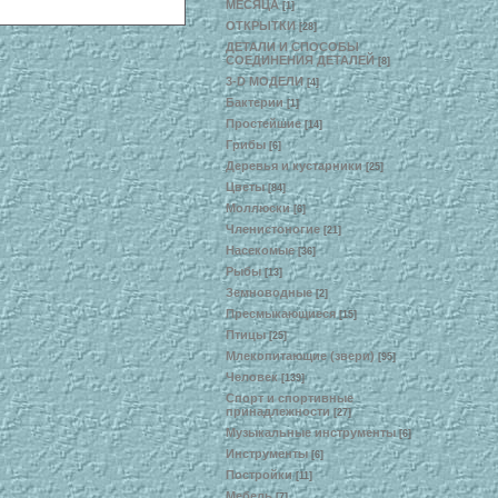
МЕСЯЦА
[1]
ОТКРЫТКИ
[28]
ДЕТАЛИ И СПОСОБЫ
СОЕДИНЕНИЯ ДЕТАЛЕЙ
[8]
3-D МОДЕЛИ
[4]
Бактерии
[1]
Простейшие
[14]
Грибы
[6]
Деревья и кустарники
[25]
Цветы
[84]
Моллюски
[6]
Членистоногие
[21]
Насекомые
[36]
Рыбы
[13]
Земноводные
[2]
Пресмыкающиеся
[15]
Птицы
[25]
Млекопитающие (звери)
[95]
Человек
[139]
Спорт и спортивные
принадлежности
[27]
Музыкальные инструменты
[6]
Инструменты
[6]
Постройки
[11]
Мебель
[7]