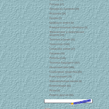
Посуда
[17]
Продукты питания
[10]
Игрушки
[24]
Буквы
[7]
Цифры и знаки
[5]
Измерительные приборы
[3]
Физические и химические
модели
[10]
Техника в доме
[25]
Транспорт
[106]
Средства связи
[47]
Оружие
[33]
Роботы
[128]
Техника будущего
[267]
Инопланетяне
[406]
Сказочные существа
[29]
Конструкции
[79]
Карнавальные маски
[8]
Композиции
[22]
Игры
[4]
Разное другое
[50]