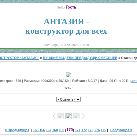
Гость
Hello
АНТАЗИЯ -
конструктор для всех
Пятница, 07 Авг 2026, 02:20
СТРУКТОР "АНТАЗИЯ"
»
ЛУЧШИЕ МОДЕЛИ ПРЕДЫДУЩИХ МЕСЯЦЕВ
» Стакан д
мотров: 549 | Размеры: 400x300px/49.1Kb | Рейтинг: 5.0/17 | Дата: 09 Янв 2011 |
ant
Теги:
170
« Предыдущая
|
165
166
167
168
169
[
]
171
172
173
174
175
|
Следующая »