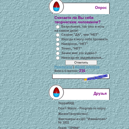
Опрос
Считаете ли Вы себя
творческим человеком?
Безусловно, так оно и есть
на самом деле!
Скорее "ДА", чем "НЕТ"
Иногда я могу себя проявить
Наверное, "НЕТ"
Точно, "НЕТ"
Зачем мне это нужно?
Никогда не задумывался...
Результаты
|
Архив опросов
216
Всего ответов:
Друзья
ТерраКИД
Don't Waste - Program to enjoy
ЖизнеТворчество!
Фантазеры из ЦО "Измайлово"
№ 1811
Театр "ТРЯМ"