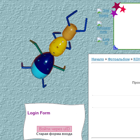
Начало
»
Фотоальбом
»
КОН
Прос
Login Form
Войти через uID
Старая форма входа