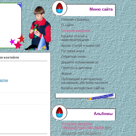
Меню сайта
Главная страница
О сайте
Галерея моделей
Каталог статей и
видеоматериалов
Архив статей и новостей
Гостевая книга
Обратная связь
ля коктейля
Давайте познакомимся!
Патенты и дипломы
Форум
Публикации и интересные
aziya
материалы обо всем на свете
Каталог интересных сайтов
Альбомы
ЛУЧШИЕ МОДЕЛИ
ПРЕДЫДУЩИХ МЕСЯЦЕВ
[207]
МОДЕЛИ ПОСЛЕДНЕГО