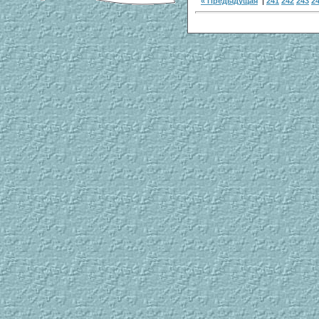
« Предыдущая
|
241
242
243
2