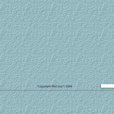
Copyright MyCorp © 2006