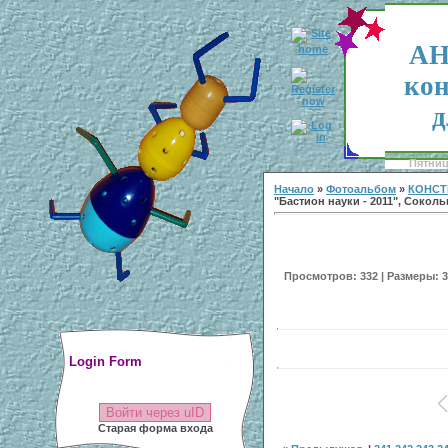
АН
кон
д
Пятница
Начало
»
Фотоальбом
»
КОНСТ
"Бастион науки - 2011", Соколь
Просмотров: 332 | Размеры: 30
Login Form
Войти через uID
Старая форма входа