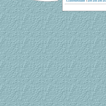
« Предыдущая
|
244
245
246
24