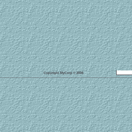
Copyright MyCorp © 2006