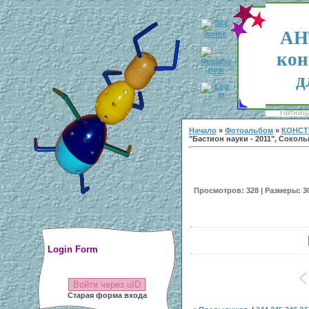
АН
кон
д
Пятница
Начало
»
Фотоальбом
»
КОНСТ
"Бастион науки - 2011", Соколь
Просмотров: 328 | Размеры: 300
Login Form
Войти через uID
Старая форма входа