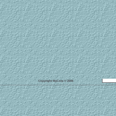
Copyright MyCorp © 2006