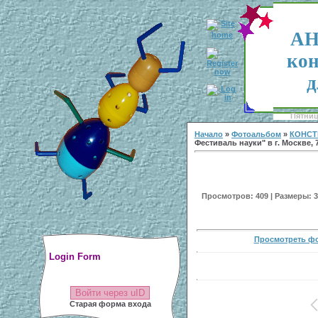
АН
кон
д
Пятница
Начало
»
Фотоальбом
»
КОНСТ
Фестиваль науки" в г. Москве, 7
Просмотров: 409 | Размеры: 38
Просмотреть фо
Login Form
Войти через uID
Старая форма входа