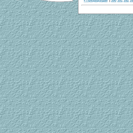
« Предыдущая
|
390
391
392
3