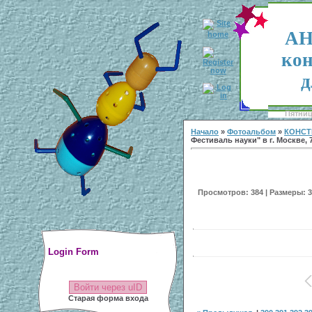
АН
кон
д
Пятница
Начало
»
Фотоальбом
»
КОНСТ
Фестиваль науки" в г. Москве, 7
Просмотров: 384 | Размеры: 30
Login Form
Войти через uID
Старая форма входа