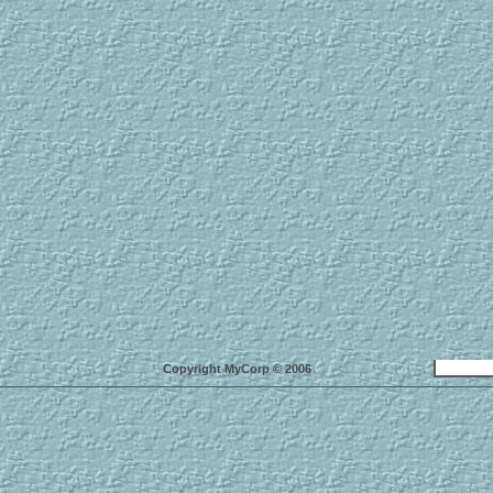
Copyright MyCorp © 2006