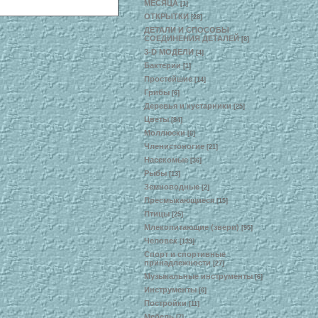
МЕСЯЦА
[1]
ОТКРЫТКИ
[28]
ДЕТАЛИ И СПОСОБЫ
СОЕДИНЕНИЯ ДЕТАЛЕЙ
[8]
3-D МОДЕЛИ
[4]
Бактерии
[1]
Простейшие
[14]
Грибы
[6]
Деревья и кустарники
[25]
Цветы
[84]
Моллюски
[6]
Членистоногие
[21]
Насекомые
[36]
Рыбы
[13]
Земноводные
[2]
Пресмыкающиеся
[15]
Птицы
[25]
Млекопитающие (звери)
[95]
Человек
[139]
Спорт и спортивные
принадлежности
[27]
Музыкальные инструменты
[6]
Инструменты
[6]
Постройки
[11]
Мебель
[7]