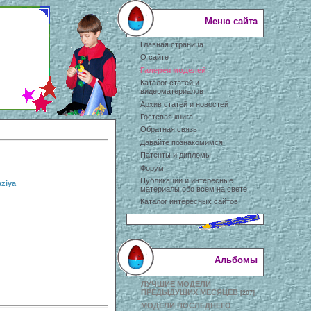
Меню сайта
Главная страница
О сайте
Галерея моделей
Каталог статей и
видеоматериалов
Архив статей и новостей
Гостевая книга
Обратная связь
Давайте познакомимся!
Патенты и дипломы
Форум
Публикации и интересные
aziya
материалы обо всем на свете
Каталог интересных сайтов
Альбомы
ЛУЧШИЕ МОДЕЛИ
ПРЕДЫДУЩИХ МЕСЯЦЕВ
[207]
МОДЕЛИ ПОСЛЕДНЕГО