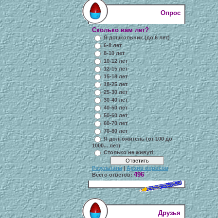
Опрос
Сколько вам лет?
Я дошкольник (до 6 лет)
6-8 лет
8-10 лет
10-12 лет
12-15 лет
15-18 лет
18-25 лет
25-30 лет
30-40 лет
40-50 лет
50-60 лет
60-70 лет
70-80 лет
Я долгожитель (от 100 до
1000... лет)
Столько не живут!
Результаты
|
Архив опросов
496
Всего ответов:
Друзья