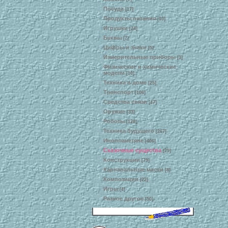
Посуда
[17]
Продукты питания
[10]
Игрушки
[24]
Буквы
[7]
Цифры и знаки
[5]
Измерительные приборы
[3]
Физические и химические
модели
[10]
Техника в доме
[25]
Транспорт
[106]
Средства связи
[47]
Оружие
[33]
Роботы
[128]
Техника будущего
[267]
Инопланетяне
[406]
Сказочные существа
[29]
Конструкции
[79]
Карнавальные маски
[8]
Композиции
[22]
Игры
[4]
Разное другое
[50]