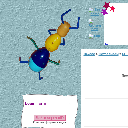
Начало
»
Фотоальбом
»
КОН
Прос
Login Form
Войти через uID
Старая форма входа