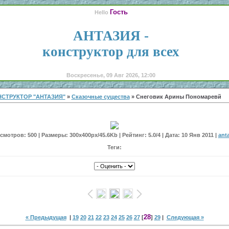
Гость
Hello
АНТАЗИЯ -
конструктор для всех
Воскресенье, 09 Авг 2026, 12:00
СТРУКТОР "АНТАЗИЯ"
»
Сказочные существа
» Снеговик Арины Пономаревй
мотров: 500 | Размеры: 300x400px/45.6Kb | Рейтинг: 5.0/4 | Дата: 10 Янв 2011 |
ant
Теги:
28
« Предыдущая
|
19
20
21
22
23
24
25
26
27
[
]
29
|
Следующая »