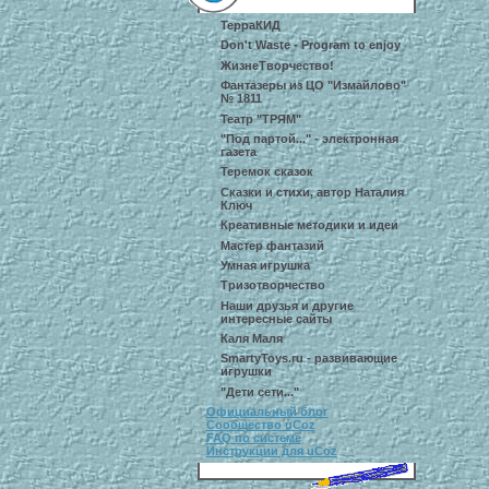
ТерраКИД
Don't Waste - Program to enjoy
ЖизнеТворчество!
Фантазеры из ЦО "Измайлово"
№ 1811
Театр "ТРЯМ"
"Под партой..." - электронная
газета
Теремок сказок
Сказки и стихи, автор Наталия
Ключ
Креативные методики и идеи
Мастер фантазий
Умная игрушка
Тризотворчество
Наши друзья и другие
интересные сайты
Каля Маля
SmartyToys.ru - развивающие
игрушки
"Дети сети..."
Официальный блог
Сообщество uCoz
FAQ по системе
Инструкции для uCoz