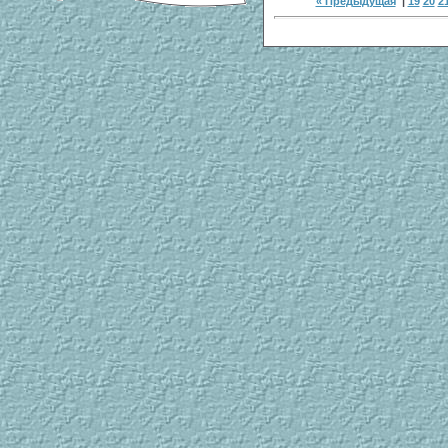
« Предыдущая
|
19
20
2