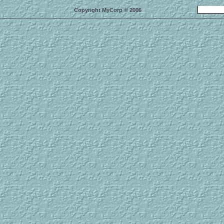
Copyright MyCorp © 2006