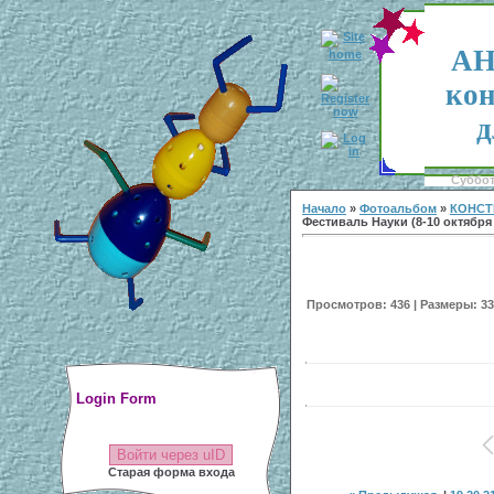
АН
кон
д
Суббота
Начало
»
Фотоальбом
»
КОНСТ
Фестиваль Науки (8-10 октября 2
Просмотров: 436 | Размеры: 338
Login Form
Войти через uID
Старая форма входа